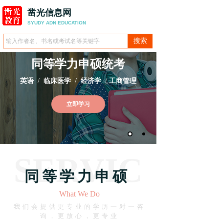
凿光信息网
SYUDY ADN
EDUCATION
搜索
同等学力申硕统考
英语
/
临床医学
/
经济学
/
工商管理
立即学习
SERVIC
同等学力申硕
What We Do
E
我们会提供更专业的学历一对一咨
询，更放心，更专业