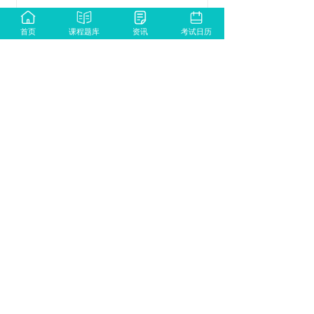
首页
课程题库
资讯
考试日历
西北师范大学
同等学力申硕
免试入学，学制2.5年
先修学分，考试难度低
总费用低，好毕业领证
全国通用，学信网可查
查看详情