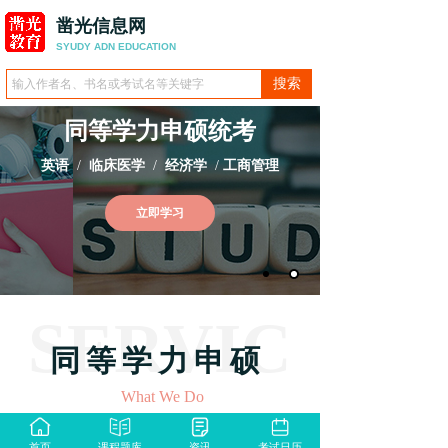
凿光信息网
SYUDY ADN
EDUCATION
搜索
同等学力申硕统考
英语
/
临床医学
/
经济学
/
工商管理
立即学习
SERVIC
同等学力申硕
What We Do
E
我们会提供更专业的学历一对一咨
询，更放心，更专业
首页
课程题库
资讯
考试日历