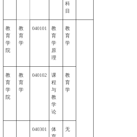
科
目
教
教
040101
教
教
育
育
育
育
学
学
学
学
院
原
理
教
教
040102
课
教
育
育
程
育
学
学
与
学
院
教
学
论
040301
体
无
育