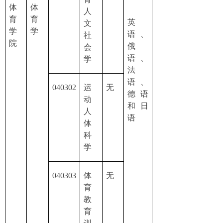
体
体
人
育
育
英
文
学
学
语、
社
院
俄
会
语、
学
法
语、
040302
运
无
德语
动
和日
人
语
体
科
学
040303
体
无
育
教
育