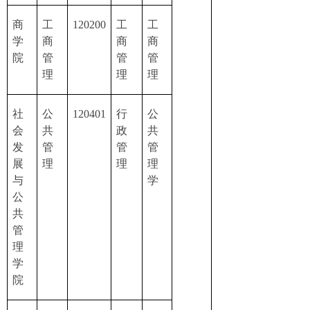
商
工
120200
工
工
学
商
商
商
院
管
管
管
理
理
理
社
公
120401
行
公
会
共
政
共
发
管
管
管
展
理
理
理
与
学
公
共
管
理
学
院