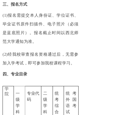
三、报名方式
(1)报名需提交本人身份证、学位证书、
毕业证书原件扫描件、电子照片（必须
是蓝底照片）。报名截止时间以西北师
范大学通知为准。
(2)经我校审查报名资格通过后，无需参
加入学考试，即可参加我校课程学习。
四、专业目录
学
一
专业代
二
统
统考
院
级
码
级
考
外国
学
学
综
语考
科
科
合
试