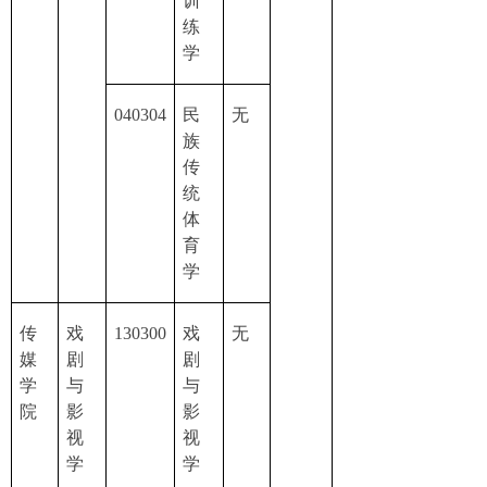
训
练
学
040304
民
无
族
传
统
体
育
学
传
戏
130300
戏
无
媒
剧
剧
学
与
与
院
影
影
视
视
学
学