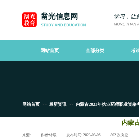
凿光信息网
学习，让
MORE THAN A
STUDY AND EDUCATION
网站首页
全部分类
考
网站首页
最新资讯
内蒙古2023年执业药师职业资
>>
>>
内蒙古
来源:
|
作者:
转载
|
发布时间:
2023-08-06
|
802
次浏览
|